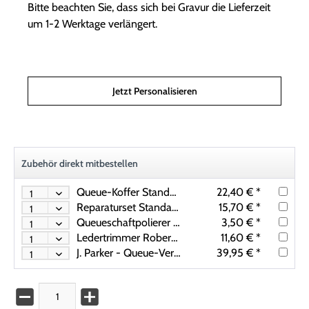
Bitte beachten Sie, dass sich bei Gravur die Lieferzeit
um 1-2 Werktage verlängert.
Jetzt Personalisieren
Zubehör direkt mitbestellen
Queue-Koffer Standard, für 1 Unterteil /1 Oberteil
22,40 € *
Reparaturset Standard für Klebeleder
15,70 € *
Queueschaftpolierer (Slicker)
3,50 € *
Ledertrimmer Robertson Maxima
11,60 € *
J. Parker - Queue-Verlängerung 20 cm – Carbon Extension für J.Parker Premium PE-1 bis PE-5
39,95 € *