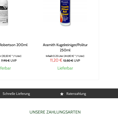
r Robertson 200ml
Aramith Kugelreiniger/Politur
250ml
er
(35,50 € * / 1 Liter)
Inhalt
0.25 Liter
(44,80 € * / 1 Liter)
€
11,20 €
7,95 €
UVP
12,50 €
UVP
eferbar
Lieferbar
Schnelle Lieferung
Ratenzahlung
UNSERE ZAHLUNGSARTEN