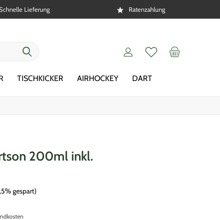
Schnelle Lieferung
Ratenzahlung
R
TISCHKICKER
AIRHOCKEY
DART
rtson 200ml inkl.
,5% gespart)
andkosten