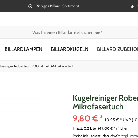
Riesiges Billard-Sortiment
BILLARDLAMPEN
BILLARDKUGELN
BILLARD ZUBEHÖ
lreiniger Robertson 200ml inkl. Mikrofasertuch
Kugelreiniger Robe
Mikrofasertuch
9,80 € *
10,95 € *
UVP
(10
Inhalt:
0.2 Liter (49,00 € * / 1 Liter)
Preise inkl. gesetzlicher MwSt.
zzgl. Vers