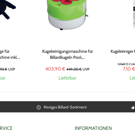
ge für
Kugelreinigungsmaschine für
Kugelreinige
ine inkl....
Billardkugeln Pool,...
Inhalt
0.2 Lit
403,90 €
7,10 
,95 €
UVP
449,00 €
UVP
bar
Lieferbar
Li
Riesiges Billard-Sortiment
RVICE
INFORMATIONEN