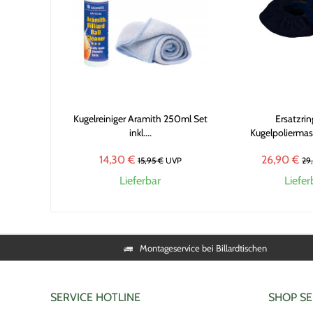
Kugelreiniger Aramith 250ml Set
Ersatzrin
inkl....
Kugelpoliermasch
14,30 €
26,90 €
15,95 €
UVP
29
Lieferbar
Liefer
Montageservice bei Billardtischen
SERVICE HOTLINE
SHOP SE