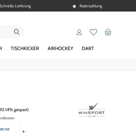
Schnelle Lieferung
Ratenzahlung
R
TISCHKICKER
AIRHOCKEY
DART
(10.14% gespart)
andkosten