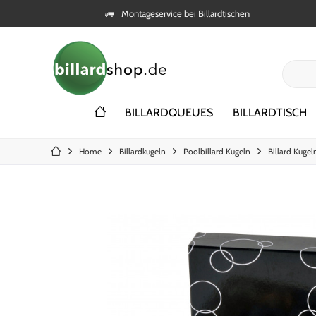
Montageservice bei Billardtischen
BILLARDQUEUES
BILLARDTISCH
Home
Billardkugeln
Poolbillard Kugeln
Billard Kugel