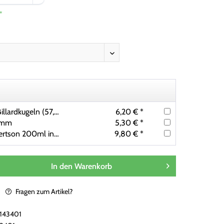
*
Balltablett für 16 Billardkugeln (57,2mm)
6,20 € *
,2mm
5,30 € *
Kugelreiniger Robertson 200ml inkl. Mikrofasertuch
9,80 € *
In den
Warenkorb
Fragen zum Artikel?
i143401