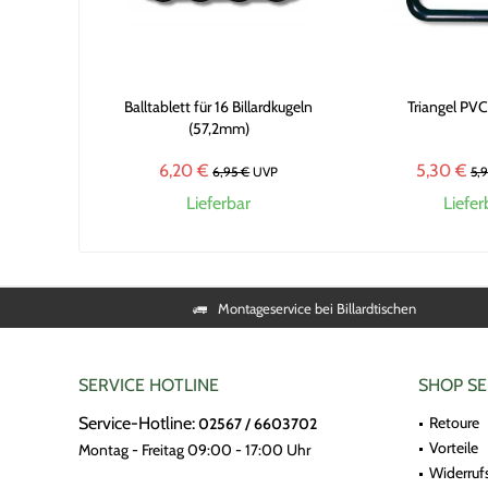
Balltablett für 16 Billardkugeln
Triangel PV
(57,2mm)
6,20 €
5,30 €
6,95 €
UVP
5,
Lieferbar
Liefer
Montageservice bei Billardtischen
SERVICE HOTLINE
SHOP SE
Service-Hotline:
Retoure
02567 / 6603702
Vorteile
Montag - Freitag 09:00 - 17:00 Uhr
Widerruf