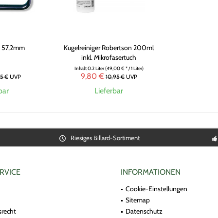
C 57,2mm
Kugelreiniger Robertson 200ml
inkl. Mikrofasertuch
Inhalt
0.2 Liter
(49,00 € * / 1 Liter)
9,80 €
95 €
UVP
10,95 €
UVP
bar
Lieferbar
Riesiges Billard-Sortiment
RVICE
INFORMATIONEN
Cookie-Einstellungen
Sitemap
srecht
Datenschutz