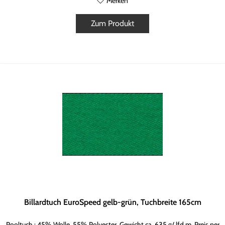
Merken
Zum Produkt
Billardtuch EuroSpeed gelb-grün, Tuchbreite 165cm
Pooltuch : 45% Wolle, 55% Polyester, Gewicht ca. 635 g/ lfd.m, Preis per