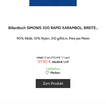
Billardtuch SIMONIS 300 RAPID KARAMBOL, BREITE...
90% Wolle, 10% Nylon, 510 g/lfd.m, Preis per Meter
Inhalt
1.7 qm
(75,24 € * / 1 qm)
127,90 €
135,00 €
UVP
Lieferbar
Merken
Zum Produkt