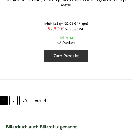
Meter
Inhalt
1.65 qm
(32,06 € * / 1 qm)
52,90 €
59,95 €
UVP
Lieferbar
Merken
Zum Produkt
von
4
1
Billardtuch auch Billardfilz genannt