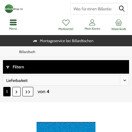
Menü
Mein Konto
Merkzettel
Warenkorb
Montageservice bei Billardtischen
Billardtuch
Filtern
von
4
1