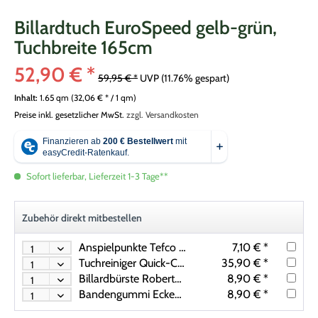
Billardtuch EuroSpeed gelb-grün,
Tuchbreite 165cm
52,90 € *
59,95 € *
UVP
(11.76% gespart)
Inhalt:
1.65 qm (32,06 € * / 1 qm)
Preise inkl. gesetzlicher MwSt.
zzgl. Versandkosten
Sofort lieferbar, Lieferzeit 1-3 Tage**
Zubehör direkt mitbestellen
Anspielpunkte Tefco 32mm (12St.)
7,10 € *
Tuchreiniger Quick-Clean inkl. Mikrofasertuch
35,90 € *
Billardbürste Robertson Oak Classic
8,90 € *
Bandengummi Ecken (Satz)
8,90 € *