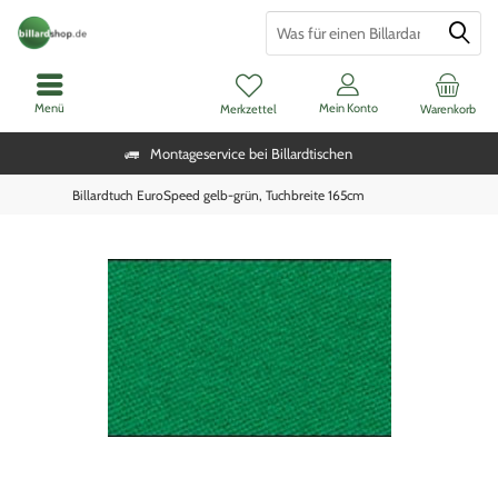
Menü
Mein Konto
Merkzettel
Warenkorb
Montageservice bei Billardtischen
Billardtuch EuroSpeed gelb-grün, Tuchbreite 165cm