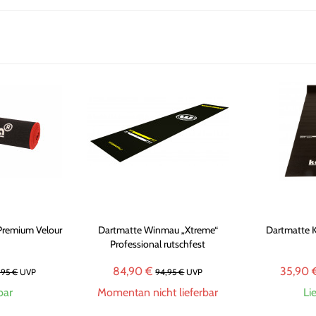
 Premium Velour
Dartmatte Winmau „Xtreme“
Dartmatte K
Professional rutschfest
84,90 €
35,90 
,95 €
UVP
94,95 €
UVP
bar
Momentan nicht lieferbar
Li