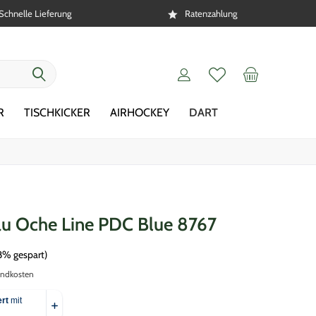
Schnelle Lieferung
Ratenzahlung
R
TISCHKICKER
AIRHOCKEY
DART
u Oche Line PDC Blue 8767
8% gespart)
andkosten