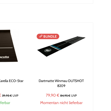
BUNDLE
arella ECO-Star
Dartmatte Winmau OUTSHOT
8209
€
79,90 €
39,95 €
UVP
84,95 €
UVP
eferbar
Momentan nicht lieferbar