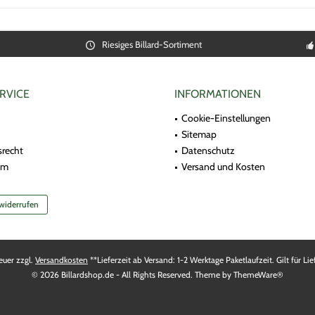
Riesiges Billard-Sortiment
RVICE
INFORMATIONEN
Cookie-Einstellungen
Sitemap
srecht
Datenschutz
um
Versand und Kosten
 widerrufen
teuer zzgl.
Versandkosten
**Lieferzeit ab Versand: 1-2 Werktage Paketlaufzeit. Gilt für 
© 2026 Billardshop.de - All Rights Reserved. Theme by
ThemeWare®