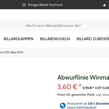
Riesiges Billard-Sortiment
BILLARDLAMPEN
BILLARDKUGELN
BILLARD ZUBEHÖ
ine PDC Blue 8767
Abwurflinie Winma
5,60 € *
5,95 € *
UVP
(5,8
Preise inkl. gesetzlicher MwSt.
zzgl. Vers