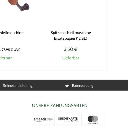
hleifmaschine
Spitzenschleifmaschine
Ersatzpapier (12 St.)
€
3,50 €
27,95 €
UVP
eferbar
Lieferbar
Schnelle Lieferung
Ratenzahlung
UNSERE ZAHLUNGSARTEN