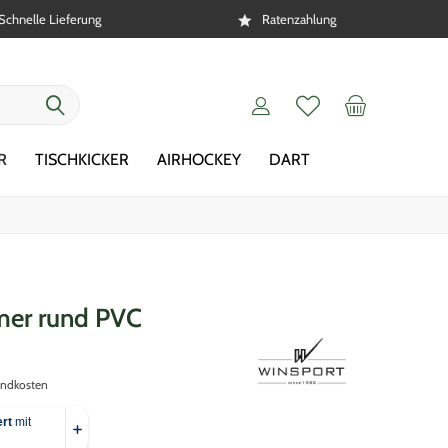
Schnelle Lieferung
Ratenzahlung
R
TISCHKICKER
AIRHOCKEY
DART
mer rund PVC
andkosten