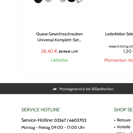
Queue Gewichtsschrauben
Lederkleber Se
Universal Komplett-Set...
Inhalt
0.003 kg
(43
28,40 €
1,30
29,95 €
UVP
Lieferbar
Momentan nich
Montageservice bei Billardtischen
SERVICE HOTLINE
SHOP SE
Service-Hotline:
Retoure
02567 / 6603702
Vorteile
Montag - Freitag 09:00 - 17:00 Uhr