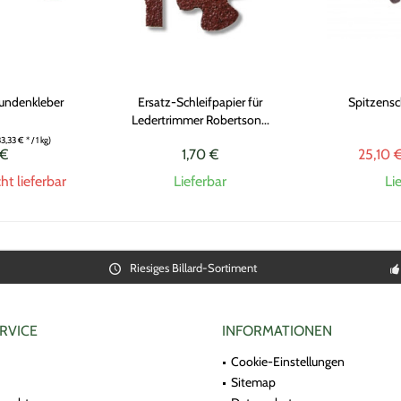
kundenkleber
Ersatz-Schleifpapier für
Spitzensc
Ledertrimmer Robertson...
3,33 € * / 1 kg)
 €
1,70 €
25,10 
t lieferbar
Lieferbar
Li
Riesiges Billard-Sortiment
RVICE
INFORMATIONEN
Cookie-Einstellungen
Sitemap