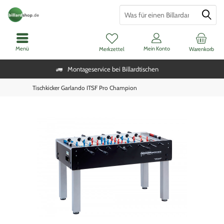
Menü
Mein Konto
Merkzettel
Warenkorb
Montageservice bei Billardtischen
Tischkicker Garlando ITSF Pro Champion