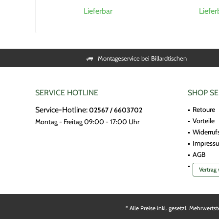
Lieferbar
Liefer
Montageservice bei Billardtischen
SERVICE HOTLINE
SHOP SE
Service-Hotline:
Retoure
02567 / 6603702
Vorteile
Montag - Freitag 09:00 - 17:00 Uhr
Widerruf
Impress
AGB
Vertrag
* Alle Preise inkl. gesetzl. Mehrwerts