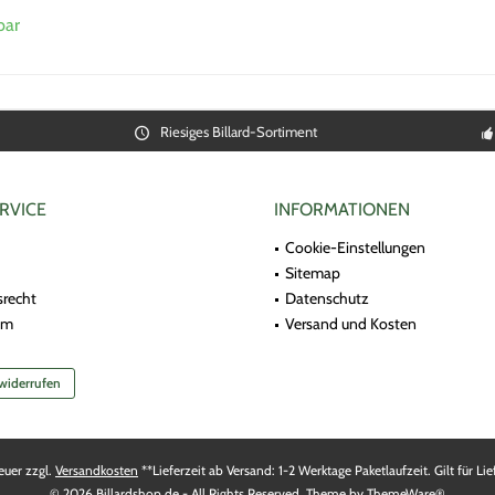
bar
Riesiges Billard-Sortiment
RVICE
INFORMATIONEN
Cookie-Einstellungen
Sitemap
srecht
Datenschutz
um
Versand und Kosten
 widerrufen
teuer zzgl.
Versandkosten
**Lieferzeit ab Versand: 1-2 Werktage Paketlaufzeit. Gilt für 
© 2026 Billardshop.de - All Rights Reserved. Theme by
ThemeWare®