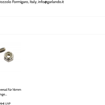
zzolo Formigaro, Italy, info@garlando.it
versal für 16mm
nge...
95 €
UVP