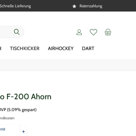
Schnelle Lieferung
Ratenzahlung
R
TISCHKICKER
AIRHOCKEY
DART
ndo F-200 Ahorn
UVP
(5.09% gespart)
andkosten