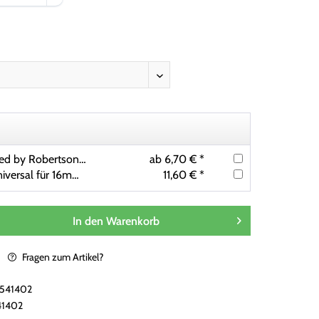
Kickerball Winspeed by Robertson 35 mm, weiß, Set mit 10 St.
ab 6,70 € *
Kickerschraube Universal für 16mm Kickerstange (22 St., inkl. Muttern)
11,60 € *
In den
Warenkorb
Fragen zum Artikel?
i541402
41402