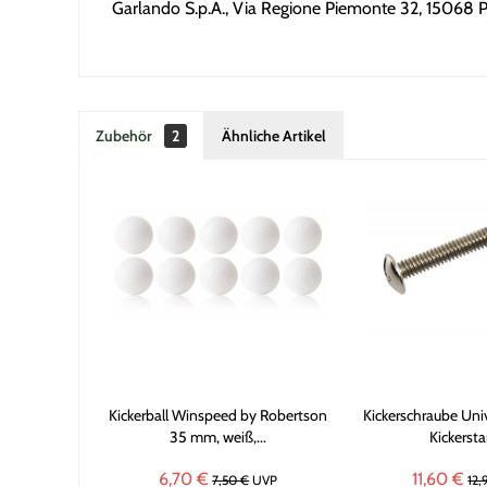
Garlando S.p.A., Via Regione Piemonte 32, 15068 Po
Zubehör
2
Ähnliche Artikel
Kickerball Winspeed by Robertson
Kickerschraube Uni
35 mm, weiß,...
Kickersta
6,70 €
11,60 €
7,50 €
UVP
12,