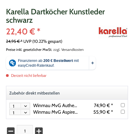
Karella Dartköcher Kunstleder
schwarz
22,40 € *
24,95 € *
UVP
(10.22% gespart)
Preise inkl. gesetzlicher MwSt.
zzgl. Versandkosten
Derzeit nicht lieferbar
Zubehör direkt mitbestellen
Winmau MvG Authentic Steeldart 1443 22 g, 23 g, 24 g oder 26 g
74,90 € *
Winmau MvG Aspire Steeldart 1444 21g, 22g, 23g, 24g, 25 g oder 26 g
55,90 € *