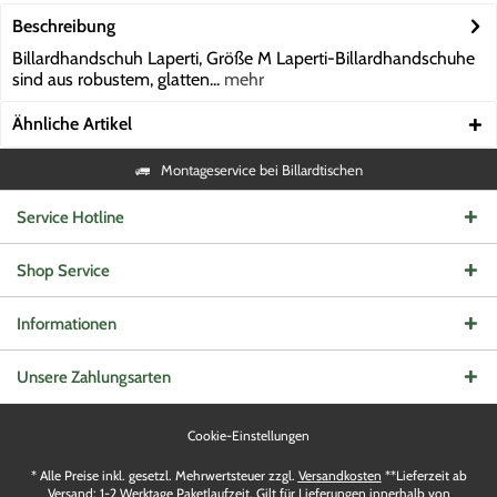
Beschreibung
Billardhandschuh Laperti, Größe M Laperti-Billardhandschuhe
sind aus robustem, glatten...
mehr
Ähnliche Artikel
Montageservice bei Billardtischen
Service Hotline
Shop Service
Informationen
Unsere Zahlungsarten
Cookie-Einstellungen
* Alle Preise inkl. gesetzl. Mehrwertsteuer zzgl.
Versandkosten
**Lieferzeit ab
Versand: 1-2 Werktage Paketlaufzeit. Gilt für Lieferungen innerhalb von