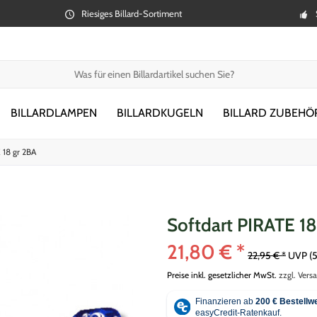
Riesiges Billard-Sortiment
BILLARDLAMPEN
BILLARDKUGELN
BILLARD ZUBEHÖ
 18 gr 2BA
Softdart PIRATE 18
21,80 € *
22,95 € *
UVP
(
Preise inkl. gesetzlicher MwSt.
zzgl. Vers