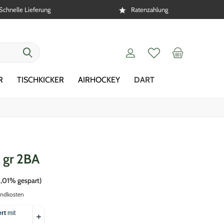
Schnelle Lieferung
Ratenzahlung
R
TISCHKICKER
AIRHOCKEY
DART
 gr 2BA
5,01% gespart)
andkosten