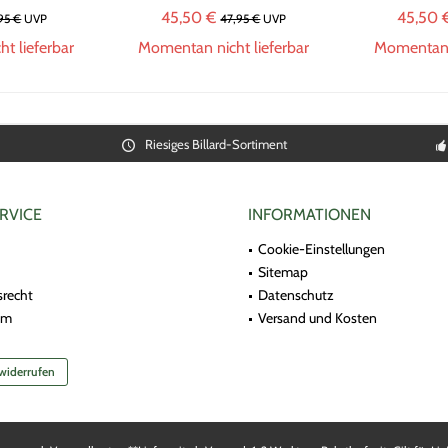
45,50 €
45,50 
,95 €
UVP
47,95 €
UVP
t lieferbar
Momentan nicht lieferbar
Momentan n
Riesiges Billard-Sortiment
RVICE
INFORMATIONEN
Cookie-Einstellungen
Sitemap
srecht
Datenschutz
um
Versand und Kosten
 widerrufen