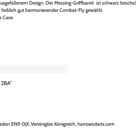
t ausgefallenem Design. Der Messing-Griffbarrel ist schwarz beschi
n farblich gut harmonierender Combat-Fly gewählt.
k Case.
 2BA"
don EN11 0JX, Vereinigtes Königreich, harrowsdarts.com