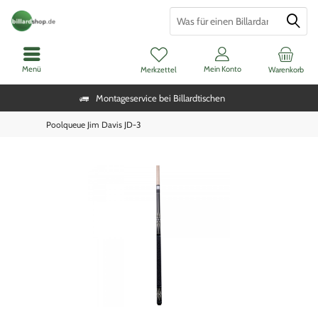
Menü
Mein Konto
Merkzettel
Warenkorb
Montageservice bei Billardtischen
Poolqueue Jim Davis JD-3