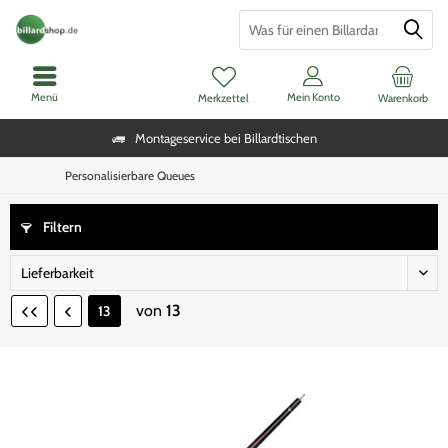
Menü
Mein Konto
Merkzettel
Warenkorb
Montageservice bei Billardtischen
Personalisierbare Queues
Filtern
von
13
13