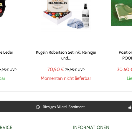
he Leder
Kugeln Robertson Set inkl. Reiniger
Positio
und...
POO
70,90 €
20,60 
9,95 €
UVP
79,95 €
UVP
bar
Momentan nicht lieferbar
Li
Riesiges Billard-Sortiment
RVICE
INFORMATIONEN