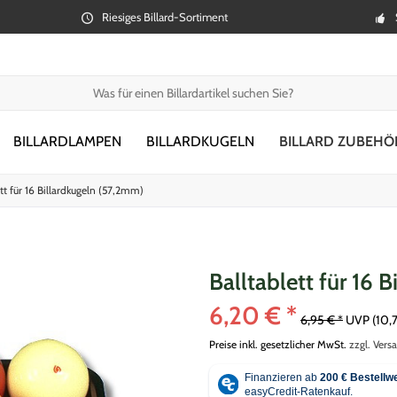
Riesiges Billard-Sortiment
BILLARDLAMPEN
BILLARDKUGELN
BILLARD ZUBEHÖ
ett für 16 Billardkugeln (57,2mm)
Balltablett für 16 
6,20 € *
6,95 € *
UVP
(10,
Preise inkl. gesetzlicher MwSt.
zzgl. Vers