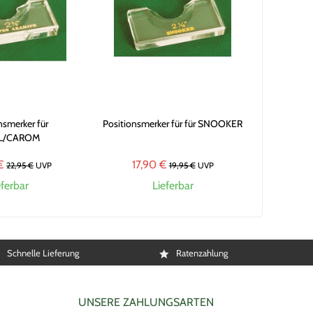
nsmerker für
Positionsmerker für für SNOOKER
L/CAROM
€
17,90 €
22,95 €
UVP
19,95 €
UVP
eferbar
Lieferbar
Schnelle Lieferung
Ratenzahlung
UNSERE ZAHLUNGSARTEN