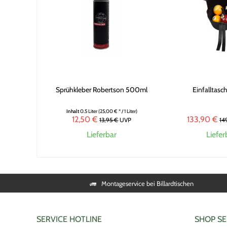
Sprühkleber Robertson 500ml
Einfalltasc
Inhalt
0.5 Liter
(25,00 € * / 1 Liter)
12,50 €
133,90 €
13,95 €
UVP
14
Lieferbar
Liefer
Montageservice bei Billardtischen
SERVICE HOTLINE
SHOP SE