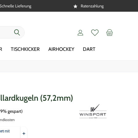
Schnelle Lieferung
Ratenzahlung
R
TISCHKICKER
AIRHOCKEY
DART
Billardkugeln (57,2mm)
79% gespart)
andkosten